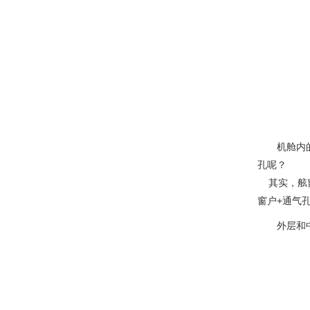
机舱内
孔呢？
其实，舷窗
窗户+通气
外层和