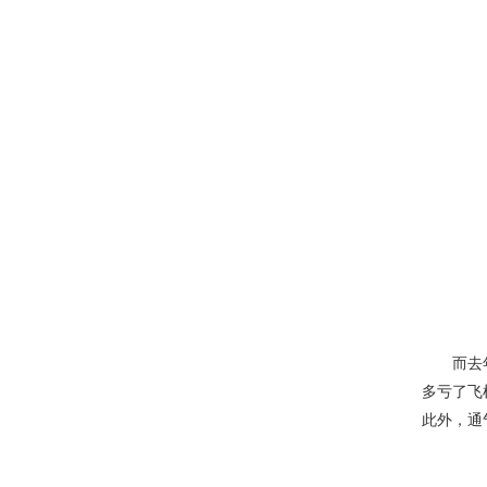
而去年
多亏了飞机
此外，通气