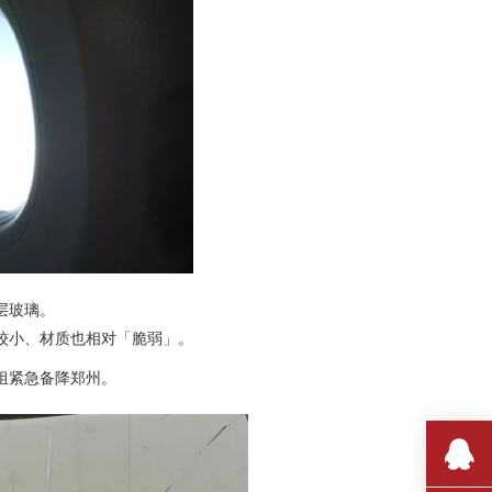
层玻璃。
较小、材质也相对「脆弱」。
组紧急备降郑州。