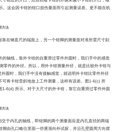
尺寸相近的开口，然后轻敲卡钳的外侧来减小卡钳的开口，敲
) 所示。这会因卡钳的钳口损伤量面而引起测量误差。更不能在机
测量面靠在钢直尺的端面上，另一个钳脚的测量面对准所需尺寸刻
件的轴线，靠外卡钳的自重滑过零件外圆时，我们手中的感觉
被测零件的外径。所以，用外卡钳测量外径，就是比较外卡钳与
滑过外圆时，我们手中没有接触感觉，就说明外卡钳比零件外径
将卡钳歪斜地放上工件测量，这样有误差。图1-6(c) 所
-6(d) 所示。对于大尺寸的外卡钳，靠它自重滑过零件外圆
相交于内孔的轴线，即钳脚的两个测量面应是内孔直径的两端
的钳脚由孔口略往里面一些逐渐向外试探，并沿孔壁圆周方向摆