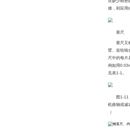
在缺少精密
难，则应用
塞尺
塞尺又
臂、齿轮啮
尺中的每片
例如用0.0
见表1-1。
图1-
机曲轴或减
（