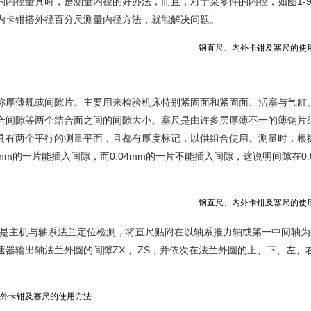
的内径量具时，是测量内径的好办法，而且，对于某零件的内径，如图1-
内卡钳搭外径百分尺测量内径方法，就能解决问题。
称厚薄规或间隙片。主要用来检验机床特别紧固面和紧固面、活塞与气缸
合间隙等两个结合面之间的间隙大小。塞尺是由许多层厚薄不一的薄钢片组
具有两个平行的测量平面，且都有厚度标记，以供组合使用。测量时，根
3mm的一片能插入间隙，而0.04mm的一片不能插入间隙，这说明间隙在0
11 是主机与轴系法兰定位检测，将直尺贴附在以轴系推力轴或第一中间
速器输出轴法兰外圆的间隙ZX 、ZS，并依次在法兰外圆的上、下、左、