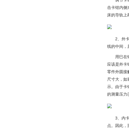
调节卡
击卡钳内侧来
床的导轨上敲
2、外
线的中间，
用巳在
应该是外卡
零件外圆接
尺寸大，如
示。由于卡
的测量压力已
3、内
点。因此，