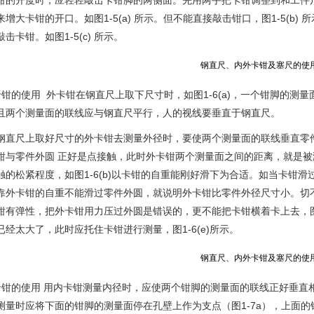
钳的开度时，应轻轻敲击卡钳脚的两侧面。先用两手把卡钳调整到和工件
增大卡钳的开口。如图1-5(a) 所示。但不能直接敲击钳口，图1-5(b
击卡钳。如图1-5(c) 所示。
卡钳的使用 外卡钳在钢直尺上取下尺寸时，如图1-6(a)，一个钳脚的
且两个测量面的联线应与钢直尺平行，人的视线要垂直于钢直尺。
钢直尺上取好尺寸的外卡钳去测量外径时，要使两个测量面的联线垂直零
钳与零件外圆 正好是点接触，此时外卡钳两个测量面之间的距离，就是
触的松紧程度，如图1-6(b)以卡钳的自重能刚好滑下为合适。如当卡钳
靠外卡钳的自重不能滑过零件外圆，就说明外卡钳比零件外径尺寸小。切不可
钳有弹性，把外卡钳用力压过外圆是错误的，更不能把卡钳横着卡上去，图1
经太大了，此时应托住卡钳进行测量，图1-6(e)所示。
卡钳的使用 用内卡钳测量内径时，应使两个钳脚的测量面的联线正好垂直
测量时应将下面的钳脚的测量面停在孔壁上作为支点（图1-7a），上面