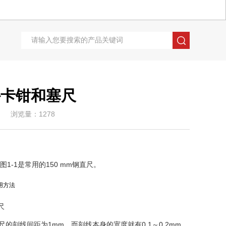
外卡钳和塞尺
浏览量：1278
图1-1是常用的150 mm钢直尺。
尺
的刻线间距为1mm，而刻线本身的宽度就有0.1～0.2mm，