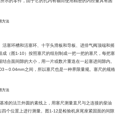
9所示的零件，由于它的孔内有轴而使用精密的内径量具有困
、活塞环槽和活塞环、十字头滑板和导板、进排气阀顶端和摇
成（图1-10）按照塞尺的组别制成一把一把的塞尺，每把塞
据结合面间隙的大小，用一片或数片重迭在一起塞进间隙内。
.03～0.04mm之间，所以塞尺也是一种界限量规。塞尺的规格
轴为基准的法兰外圆的素线上，用塞尺测量直尺与之连接的柴油
右四个位置上进行测量。图1-12是检验机床尾座紧固面的间隙