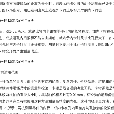
壁圆周方向能摆动的距离为最小时，则表示内卡钳脚的两个测量面已处于
，图1-7b所示。用巳在钢直尺上或在外卡钳上取好尺寸的内卡钳去
径，图1-8a 所示。就是比较内卡钳在零件孔内的松紧程度。如内卡钳
进，或放进孔内后紧得不能自由摆动，就表示内卡钳尺寸比孔径大了，如内
时孔径与内卡钳尺寸正好相等。测量时不要用手抓住卡钳测量，图1-8b
卡钳变形而产生测量误差。
钳的适用范围
一种简单的量具，由于它具有结构简单，制造方便、价格低廉、维护和使
对锻铸件毛坯尺寸的测量和检验，卡钳是最合适的测量工具。卡钳虽然是
比较两根轴的直径大小时，就是轴径相差只有0.01mm，有经验的老师
的老师傅完全有把握用这种方法测量高精度的内孔。这种内径测量方法，称
图1-9所示，再去测量零件的内径；或内卡在孔内调整好与孔接触的松紧