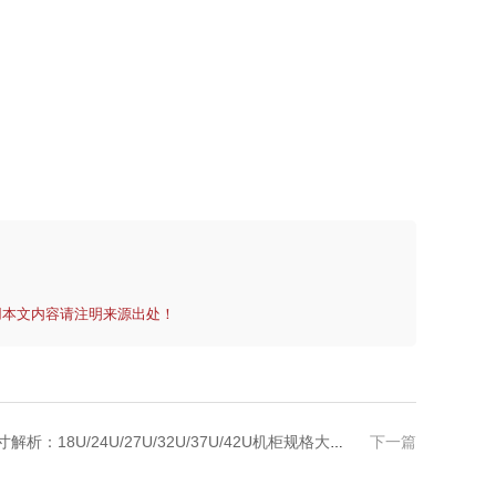
用本文内容请注明来源出处！
析：18U/24U/27U/32U/37U/42U机柜规格大揭秘！
下一篇