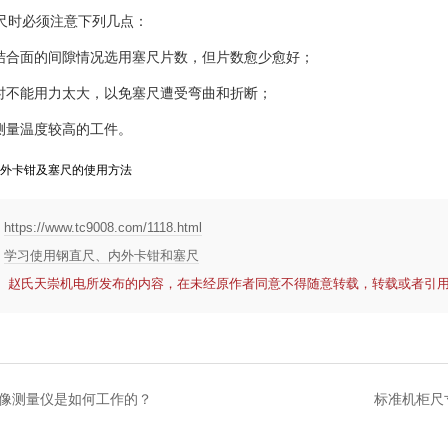
塞尺时必须注意下列几点：
据结合面的间隙情况选用塞尺片数，但片数愈少愈好；
量时不能用力太大，以免塞尺遭受弯曲和折断；
能测量温度较高的工件。
：
https://www.tc9008.com/1118.html
：
学习使用钢直尺、内外卡钳和塞尺
： 赵氏天崇机电所发布的内容，在未经原作者同意不得随意转载，转载或者引
像测量仪是如何工作的？
标准机柜尺寸解