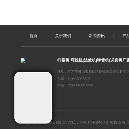
首页
关于我们
新闻资讯
产
打圈机|弯线机|法兰机|弹簧机|调直机厂
地址：广东省佛山市顺德区伦教街道霞石村羊大
电话：13928290078
邮箱：tc@zs9008.com
Copyrights @2023 佛山市赵氏天崇机电有限公司 版权所有