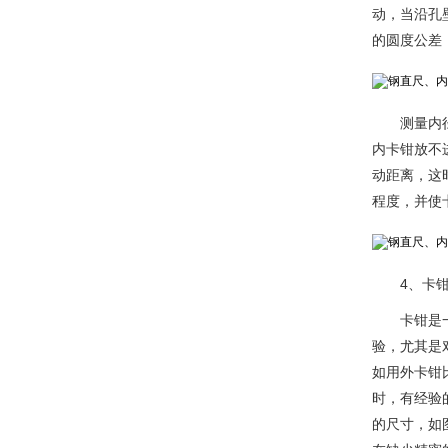
动，当沿孔
的圆度公差
测量内
内卡钳放不
动距离，这
程度，并使
4、卡
卡钳是
验，尤其是
如用外卡钳
时，有经验
的尺寸，如