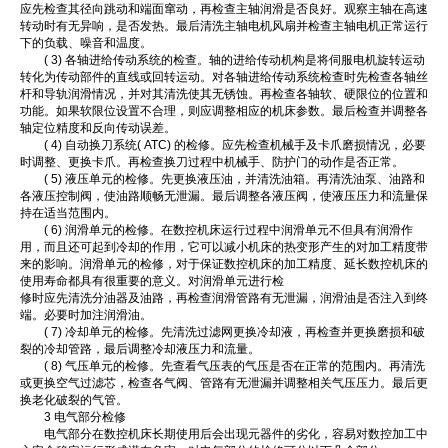
应先检查其径向跳动和端面窜动，再检查主轴润滑是否良好。观察主轴在高速
转动时有无异响，是否发热。最后清洗主轴电机风扇并检查主轴电机正常运行
下的负载、噪音和温度。
( 3) 各轴进给传动系统的检查。轴的进给传动机构是将伺服电机旋转运动
转化为传动部件的直线或回转运动。对各轴进给传动系统检查时先检查各轴丝
杆和导轨润滑情况，并对其清洗使其无锈蚀。再检查各轴软、硬限位的位置和
功能。如果软限位设置不合理，则应调整相应的机床参数。最后检查并调整各
轴定位精度和反向传动误差。
( 4) 自动换刀系统( ATC) 的检修。应先检查机械手及卡爪磨损情况，必要
时调整、更换卡爪。再检查换刀过程中机械手、防护门的动作是否正常。
( 5) 液压单元的检修。先更换液压油，并清洗油箱。再清洗油泵、油路和
各液压控制阀，使油路顺畅无泄漏。最后调整各液压阀，使液压压力和流量保
持在适当范围内。
( 6) 润滑单元的检修。在数控机床运行过程中润滑单元不但具有润滑作
用，而且还可起到冷却的作用，它可以减小机床的热变形产生的对加工精度带
来的影响。润滑单元的检修，对于保证数控机床的加工精度、延长数控机床的
使用寿命都具有很重要的意义。对润滑单元进行检
修时应先清洗分油器及油路，再检查润滑管路有无泄漏，润滑油是否注入到终
端。必要时加注润滑油。
( 7) 冷却单元的检修。先清洗过滤网更换冷却液，再检查并更换磨损和破
裂的冷却管路，最后调整冷却液压力和流量。
( 8) 气压单元的检修。先查看气压表的气压是否在正常的范围内。再清洗
或更换空气过滤芯，检查各气阀、管路有无泄漏并调整相关气压压力。最后更
换老化破裂的气管。
3 电气部分检修
电气部分在数控机床长期使用后会出现元器件的劣化，容易对数控加工中