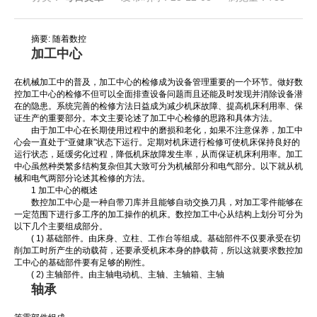
摘要: 随着数控
加工中心
在机械加工中的普及，加工中心的检修成为设备管理重要的一个环节。做好数
控加工中心的检修不但可以全面排查设备问题而且还能及时发现并消除设备潜
在的隐患。系统完善的检修方法日益成为减少机床故障、提高机床利用率、保
证生产的重要部分。本文主要论述了加工中心检修的思路和具体方法。
由于加工中心在长期使用过程中的磨损和老化，如果不注意保养，加工中
心会一直处于“亚健康”状态下运行。定期对机床进行检修可使机床保持良好的
运行状态，延缓劣化过程，降低机床故障发生率，从而保证机床利用率。加工
中心虽然种类繁多结构复杂但其大致可分为机械部分和电气部分。以下就从机
械和电气两部分论述其检修的方法。
1 加工中心的概述
数控加工中心是一种自带刀库并且能够自动交换刀具，对加工零件能够在
一定范围下进行多工序的加工操作的机床。数控加工中心从结构上划分可分为
以下几个主要组成部分。
( 1) 基础部件。由床身、立柱、工作台等组成。基础部件不仅要承受在切
削加工时所产生的动载荷，还要承受机床本身的静载荷，所以这就要求数控加
工中心的基础部件要有足够的刚性。
( 2) 主轴部件。由主轴电动机、主轴、主轴箱、主轴
轴承