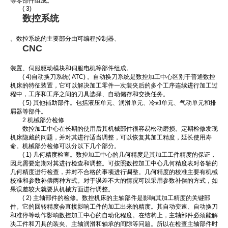
等零部件组成。
( 3)
数控系统
。数控系统的主要部分由可编程控制器、
CNC
装置、伺服驱动模块和伺服电机等部件组成。
( 4)自动换刀系统( ATC) 。自动换刀系统是数控加工中心区别于普通数控
机床的特征装置，它可以解决加工零件一次装夹后的多个工序连续进行加工过
程中，工序和工序之间的刀具选择、自动储存和交换任务。
( 5) 其他辅助部件。包括液压单元、润滑单元、冷却单元、气动单元和排
屑器等部件。
2 机械部分检修
数控加工中心在长期的使用后其机械部件很容易松动磨损。定期检修发现
机床隐藏的问题，并对其进行适当调整，可以恢复其加工精度，延长使用寿
命。机械部分检修可以分以下几个部分。
( 1) 几何精度检查。数控加工中心的几何精度是其加工工件精度的保证，
因此需要定期对其进行检查和调整。可按照数控加工中心几何精度表对各轴的
几何精度进行检查，并对不合格的事项进行调整。几何精度的校准主要有机械
校准和参数补偿两种方式。对于误差不大的情况可以采用参数补偿的方式，如
果误差较大就要从机械方面进行调整。
( 2) 主轴部件的检修。数控机床的主轴部件是影响其加工精度的关键部
件。它的回转精度会直接影响工件的加工出来的精度。其自动变速、自动换刀
和准停等动作影响数控加工中心的自动化程度。在结构上，主轴部件必须能解
决工件和刀具的装夹、主轴润滑和轴承的间隙等问题。所以在检查主轴部件时