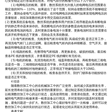
心安全稳定运行形成潜在危害。对电气部分的检修可分以下几个部分。
( 1) 电网电压的检测。通常，数控系统所允许接入的电网电压的范围要在
额定值的90%～ 110%。如果超出了这个范围，轻则会使数控系统不能够稳定
工作，重则会使电气元器件损坏。在对电网电压的检测时如果发现电网电压的
质量较差，则应加装数控机床专用交流稳压的装置。
( 2) 更换系统后备电池。数控系统的参数和用户的加工程序都是由具有断电保
护的静态寄存器来保存的。系统断电后内存里的参数是由电池供电来保持的，
因此检查电池的电压，及时更换后备电池十分重要。更换电池时应注意需要在
机床开机带电状态下更换，否则会丢失系统数据。
( 3) 电气柜的检查。先检查电气柜冷却装置( 风扇或空调) 是否正常工作，
再清洗电气柜门上的过滤网。最后检查电气柜内的各种熔断器、空气开关、接
触器和继电器是否正常可靠。
( 4) 线路的检查。先整理电气柜线路，再更换老化、破损的线路。最后检
查各PE 线的接地情况，并查看固定PE 线的螺钉有无松动。
( 5) 电机的检修。先清洗电机外壳、端盖和散热风扇。再检查电机三相电
压是否一致，三相绕组的电阻是否平衡，外壳是否良好接地。最后再用摇表测
量电机的三相绕组对地绝缘状态，正常情况下绝缘电阻应大于10MΩ。
( 6) 开关和按钮功能的检查。检查各急停开关、防护门锁和各功能按钮功
能是否正常可靠。
4 结语
随着数控加工中心的在机械加工中的广泛使用，如何减少其故障发生率，
延长使用寿命日益成为设备管理的重要部分。通过制定系统完善的检修方法可
以检测数控加工中心的运行状态，提高使用性能，排查潜在隐患。本文通过机
械和电气两部分检修来逐一检查设备运行情况，并对发现的问题及时采取措
施，避免问题进一步扩大。数控加工中心最好每年进行一次检修，这样可以使
数控加工中心保持良好的运行状态，延缓老化过程从而延长其使用寿命。
参考文献: