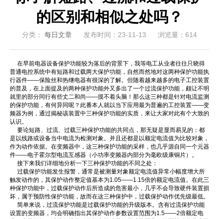
的区别和相似之处吗？
分类：
每日文章
发布时间：23-11-13
浏览量：614
在早前电器设备保护功能较为落后的背景下，我等电工从业者往往只晓得
普通电控系统中有短路和过载两大保护功能，自然而然地对这两种保护功能执
行器件――保险丝和热继电器有很深的了解。但随着越来越多的电子工控装置
的普及，在上面提及的两种保护功能外又多出了一个过流保护功能，颇让不明
就里的部分同行有些丈二和尚――摸不着头脑！那么这三种都是针对电流监测
的保护功能，有何异同呢？此番本人就以当下应用最为普遍的工控装置――变
频器为例，通过揭秘该装置中三种保护功能的实质，来让大家对此有个大致的
认识。
要论短路、过流、过载三种保护功能的共同点，那无疑是显而易见的：都
是以线路或设备当中电流为检测对象。并且还都是以额定电流值为比较对象，
作为动作依据。在变频器中，这三种保护功能的采样，也几乎源自同一个元器
件――电子霍尔型电流互感器（小功率变频器内部分为毫欧级康铜片）。
接下来我们详细地分析一下三种保护功能的不同之处：
过载保护功能发生报警，通常是被测量对象额定电流值异常小幅度增大所
触发动作的，其保护动作整定值基本为1.05――1.15倍的额定电流值。在此三
种保护功能中，过载保护动作后所造成的危害最小，几乎不会导致硬件装置损
坏，属于预防性保护功能，故而在这三种保护中，过载保护动作优先级最低。
简单来说，过流保护功能是过载保护功能的升级版本。含有过流保护功能
设置的变频器，均会明确指出其保护动作参数设置范围为1.5――2倍额定电