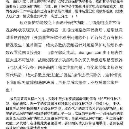
流。由此可知，过流保护的动作起点较过载保护功能要高，故而其动作优先等
级要高于过载保护功能！同理，由于保护动作发生时异常电流值幅值较大，故
而在实际工作中会遇到过流保护功能作用后，硬件装置已出现损坏现象（据本
人统计这一情况发生的概率，高达三分之一）！
短路保护功能较之上面两种保护功能，可谓是电流异常情
况的终极表现形式！当变频器一旦报出短路故障代换后，通常就意
味着硬件配件（变频器主板软件程序问题除外）近百分之百有损坏
情况发生！通常而言，绝大多数的变频器针对短路保护功能动作参
数设置范围直接是3――5倍的额定电流。diangon.com由于危害性
巨大且不可逆转，故而短路保护功能动作的优先等级通常是变频器
（包括其它设备）内最高的！需要注意的是，当变频器报出短路故
障代码后，绝大多数是无法通过“复位”操作进行消除的，这种情况
下我们应将故障彻底解决后，再开展后续操作，不然后果非常严
重！
最后需要着重指出的是，实际中很少有变频器能同时保有上述三种保护功
能。总的来说，近一半的变频器只有过载和短路保护功能；但像台达、中达、
日业等品牌变频器却无短路保护功能，取而代之的是过流和过载保护功能，这
里的过流保护功能同短路保护功能近乎一致；实际当中还有一小部分品牌的变
频器既无过载保护功能又无短路保护功能，而是用过流保护功能一和过流保护
功能二来代替，在使用此类变频器时，要仔细阅读其附带使用手册，否则极易
造成保护功能失灵情况发生！