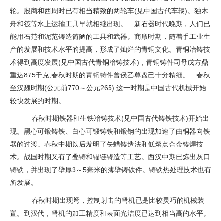
轮。殷商和西周时已有相当精致的两轮车(见中国古代车辆)。独木
舟和筏等水上运输工具早就相继出现。 新石器时代晚期，人们已
能用石范和泥范铸造简陋的工具和武器。商殷时期，随着手工业生
产的发展和技术水平的提高，形成了灿烂的青铜文化。青铜冶铸技
术得到高度发展(见中国古代青铜冶铸技术)，青铜铸件司母戊方鼎
重达875千克,春秋时期的青铜铸件曾侯乙尊盘已十分精细。 春秋
至汉魏时期(公元前770～公元265) 这一时期是中国古代机械开始
较快发展的时期。
春秋时期铁器和生铁冶铸技术(见中国古代铸铁技术)开始出
现。黑心可锻铸铁、白心可锻铸铁和锻钢的出现加速了由铜器向铁
器的过渡。春秋中期以后发明了失蜡铸造法和低熔点合金铸焊技
术。战国时期又有了叠铸和锚链铸造等工艺。西汉中期已炼出灰口
铸铁，并出现了壁厚3～5毫米的薄壁铸铁件。铸铁热处理技术也有
所发展。
春秋时期出现弩，控制射击的弩机已是比较灵巧的机械装
置。到汉代，弩机的加工精度和表面光洁度已达到相当高的水平。