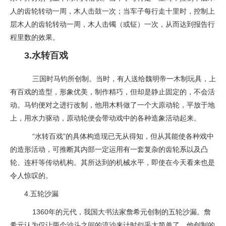
人的齿轮转动一周，木人击鼓一次；当车子每行走十里时，控制上
层木人的齿轮转动一周，木人击镯（或钲）一次，从而达到报告行
程里数的效果。
3.水转百戏
三国时马钧所创制。当时，有人送给魏明帝一木制玩具，上
有百戏的造型，形象优美，制作精巧，但却是静止固定的，不会活
动。马钧便对之进行改制，他用木料做了一个大原动轮，平放于地
上，用水力驱动，原动轮便会带动戏中的各种造象活动起来。
“水转百戏”的具体构造现已无从得知，但从其能使各种戏中
的造形活动，可推断其内部一定运用有一套复杂的齿轮系以及凸
轮、连杆等传动机构。其所达到的机械水平，即使在今天看来也是
令人惊叹的。
4.五轮沙漏
1360年的元代，我国大书法家詹希元创制的五轮沙漏。詹
希元认为仅让两个沙斗之间的流沙来计时似乎太简单了。他创制的