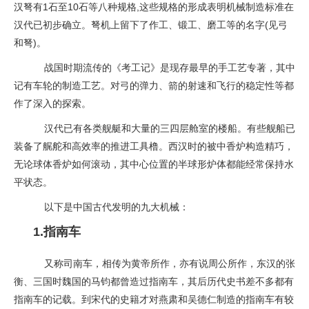
汉弩有1石至10石等八种规格,这些规格的形成表明机械制造标准在
汉代已初步确立。弩机上留下了作工、锻工、磨工等的名字(见弓
和弩)。
战国时期流传的《考工记》是现存最早的手工艺专著，其中
记有车轮的制造工艺。对弓的弹力、箭的射速和飞行的稳定性等都
作了深入的探索。
汉代已有各类舰艇和大量的三四层舱室的楼船。有些舰船已
装备了艉舵和高效率的推进工具橹。西汉时的被中香炉构造精巧，
无论球体香炉如何滚动，其中心位置的半球形炉体都能经常保持水
平状态。
以下是中国古代发明的九大机械：
1.指南车
又称司南车，相传为黄帝所作，亦有说周公所作，东汉的张
衡、三国时魏国的马钧都曾造过指南车，其后历代史书差不多都有
指南车的记载。到宋代的史籍才对燕肃和吴德仁制造的指南车有较